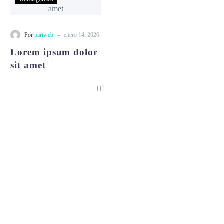
-
Por
partweb
enero 14, 2026
Lorem ipsum dolor
sit amet
TODOS LOS DERECHOS RESERVADOS.
DISTRIBUCIONES SAGAJI 2024
.