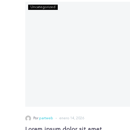
Uncategorized
-
Por
partweb
enero 14, 2026
Lorem ipsum dolor sit amet